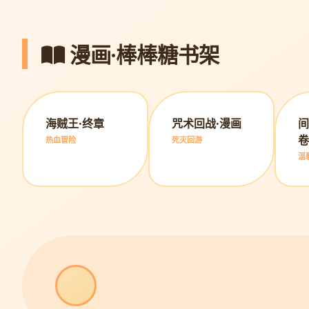
漫画·棒棒糖书架
海贼王·终章
咒术回战·漫画
间
卷
热血冒险
死灭回游
温