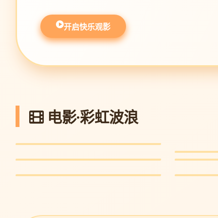
开启快乐观影
电影·彩虹波浪
奥本海默·蓝光
沙丘：救
传记史诗 · 9.6
坠落的审判
哥斯拉-1.
科幻巨制 · 9.3
悬疑金棕榈 · 8.8
灾难巨制 · 8.7
美国小说
旺卡
文学喜剧 · 8.4
奇幻歌舞 · 8.9