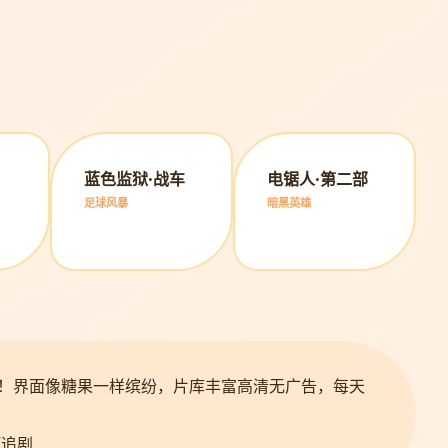
蓝色监狱·战车
电锯人·第二部
足球风暴
暗黑英雄
！界面像糖果一样缤纷，片库丰富高清无广告，每天
呵追剧