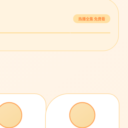
继承之战·终季
最后生还者
热播全集 免费看
商战巅峰 · 9.3
末日温情 · 9.2