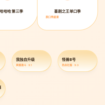
哈哈哈 第三季
喜剧之王单口季
脱口秀盛宴
我独自升级
怪兽8号
爽番激斗 · 9.1
热血社畜 · 9.0
篇