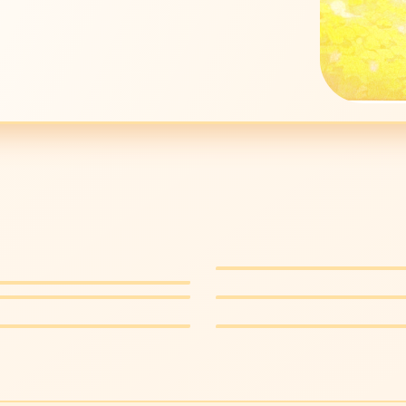
周处除三害
世主
犯罪动作 · 8.9
0
飞驰人生2
热血赛车 · 8.6
可怜的东西
奇幻荒诞 · 8.6