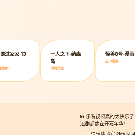
谍过家家·13
一人之下·纳森
怪兽8号·漫画
岛
热血进度
馨喜剧
国风异能
乐看视频真的太快乐了
追剧都像在开嘉年华！
—— 快乐体验官 @乐呵