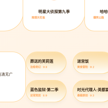
明星大侦探第九季
哈哈
推理天花板
爆笑公路
葬送的芙莉莲
迷宫饭
治愈奇幻 · 9.8
美食冒险 · 9.2
高清无广
蓝色监狱·第二季
时光代理人·英都
足球竞技 · 8.9
悬疑原创 · 9.3