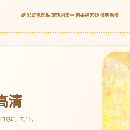
🌈 彩虹电影
🎠 旋转剧集
🍬 糖果综艺
😊 微笑动漫
高清
每日更新，无广告