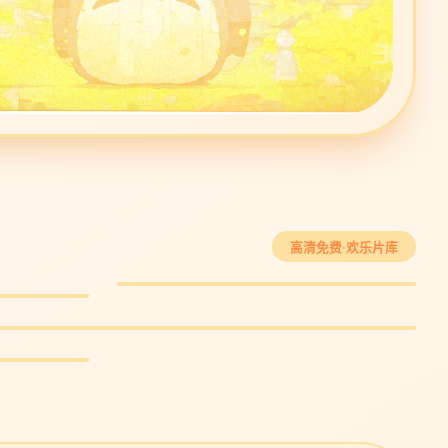
热辣滚烫
高清免费·欢乐片库
励志喜剧 · 8.7