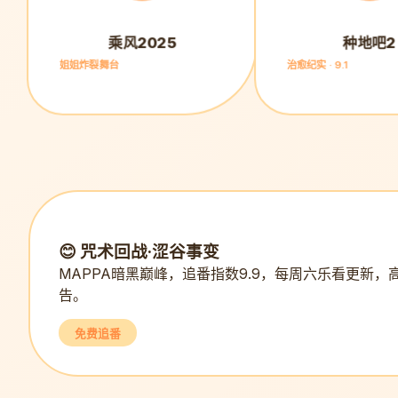
乘风2025
种地吧2
姐姐炸裂舞台
治愈纪实 · 9.1
😊 咒术回战·涩谷事变
MAPPA暗黑巅峰，追番指数9.9，每周六乐看更新，
告。
免费追番