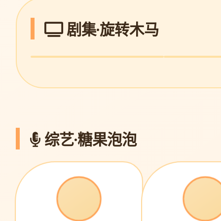
剧集·旋转木马
三体·黑暗森林
繁花·沪语版
科幻封神 · 9.8
王家卫美学 · 9.0
综艺·糖果泡泡